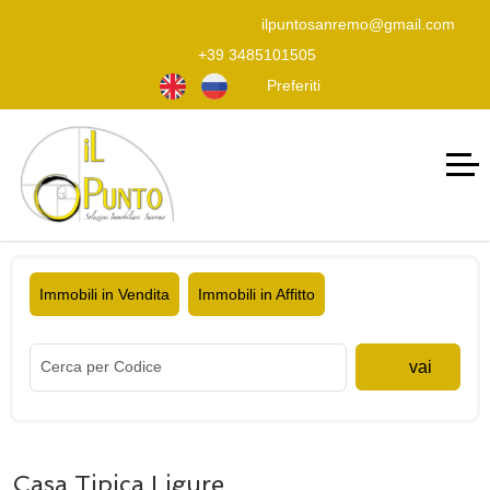
ilpuntosanremo@gmail.com
+39 3485101505
Preferiti
Immobili in Vendita
Immobili in Affitto
vai
Casa Tipica Ligure