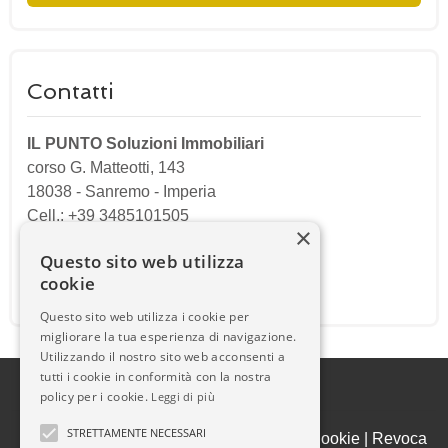
Contatti
IL PUNTO Soluzioni Immobiliari
corso G. Matteotti, 143
18038
-
Sanremo
-
Imperia
Cell.: +39 3485101505
×
Cell.: +39 3474904319
Questo sito web utilizza
cookie
Email:
ilpuntosanremo@gmail.com
Questo sito web utilizza i cookie per
migliorare la tua esperienza di navigazione.
Utilizzando il nostro sito web acconsenti a
tutti i cookie in conformità con la nostra
policy per i cookie.
Leggi di più
STRETTAMENTE NECESSARI
Admin
|
Informativa Privacy
|
Informativa Cookie
|
Revoca