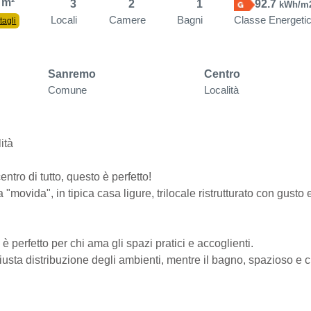
 m²
3
2
1
92.7
kWh/m
Locali
Camere
Bagni
Classe Energeti
tagli
Sanremo
Centro
Comune
Località
ità
ntro di tutto, questo è perfetto!
"movida", in tipica casa ligure, trilocale ristrutturato con gusto 
perfetto per chi ama gli spazi pratici e accoglienti.
usta distribuzione degli ambienti, mentre il bagno, spazioso e c