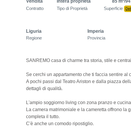
Vendita
Intera proprietà
85 m²/94
Contratto
Tipo di Proprietà
Superficie
Det
Liguria
Imperia
Regione
Provincia
SANREMO casa di charme tra storia, stile e central
Se cerchi un appartamento che ti faccia sentire al ce
A pochi passi dal Teatro Ariston e dalla piazza della 
dettagli di qualità.
L'ampio soggiorno living con zona pranzo e cucina è 
La camera matrimoniale e la cameretta offrono la gi
completa il tutto.
C'è anche un comodo ripostiglio.