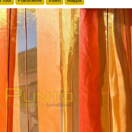
l Tour
Planimetrie
Video
Mappa